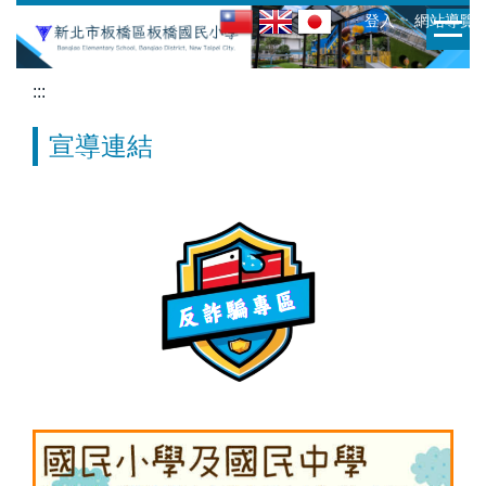
跳
:::
ㆍ登入
ㆍ網站導覽
到
主
:::
要
內
宣導連結
容
區