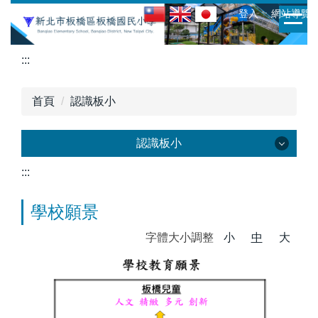
跳
:::
ㆍ登入
ㆍ網站導覽
到
主
:::
要
內
容
首頁
認識板小
區
認識板小
:::
認識板小
學校願景
歷史沿革
字體大小調整
小
中
大
歷任校長
校徽校歌