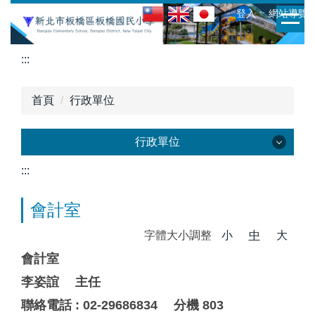
跳
:::
ㆍ登入
ㆍ網站導覽
到
主
:::
要
內
容
首頁
行政單位
區
行政單位
:::
行政單位
會計室
校長室
字體大小調整
小
中
大
教務處
會計室
李姿誼 主任
學務處
聯絡電話 : 02-29686834 分機 803