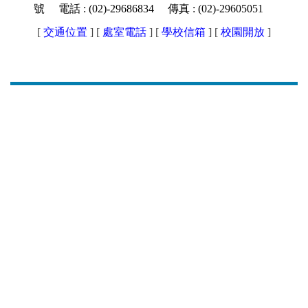
號 電話 : (02)-29686834 傳真 : (02)-29605051
幼兒園
[
交通位置
] [
處室電話
] [
學校信箱
]
[
校園開放
]
人事室
會計室