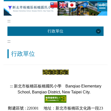
跳
:::
ㆍ登入
ㆍ網站導覽
到
主
:::
要
內
行政單位
容
區
:::
行政單位
行政單位
校長室
教務處
學務處
:::
新北市板橋區板橋國民小學
Banqiao Elementary
School, Banqiao District, New Taipei City.
輔導室
總務處
郵遞區號 : 220301 地址：新北市板橋區文化路一段23