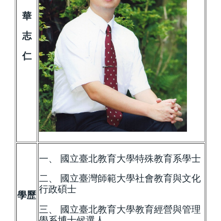
人事室
華
志
會計室
仁
一、 國立臺北教育大學特殊教育系學士
二、 國立臺灣師範大學社會教育與文化
行政碩士
學歷
三、 國立臺北教育大學教育經營與管理
學系博士候選人