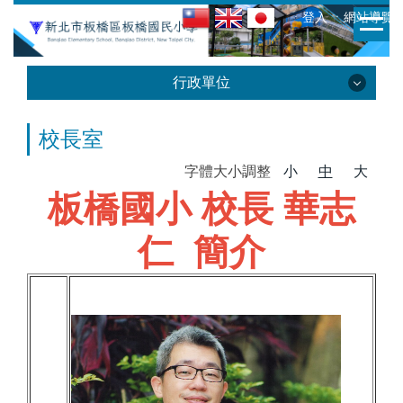
跳
:::
ㆍ登入
ㆍ網站導覽
到
主
要
行政單位
內
容
行政單位
校長室
區
字體大小調整
小
中
大
校長室
板橋國小 校長 華志
教務處
仁 簡介
學務處
輔導室
總務處
幼兒園