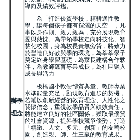
導向及績效評鑑。
為「打造優質學校，精耕適性教
學，讓每個孩子都有揮灑的天空」，凡
事以身作則、親力親為，充分展現教育
愛與熱忱。為帶領學校走向科技化、智
慧化校園，身為校長責無旁貸，將致力
於營造良好教與學的環境，為莘莘學子
奠定終身學習基礎，為家長建構合作夥
伴，為教師蘊育專業成長，為社區融入
成長與活力。
板橋國小軟硬體質與量、教師專業
水準能量充足，顯現教育進步的契機，
若輔以創新經營的教育理念、人性化之
辦學
關懷信念，重視教學品質與績效責任，
理念
將能建立良好的社區關係，獲取最優質
的社會資源，提昇學校競爭優勢，打造
「精緻、人文、多元、創新」的友善校
園，創造親、師、生三贏的教育成果。