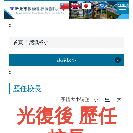
跳
:::
ㆍ登入
ㆍ網站導覽
到
主
:::
要
內
容
首頁
認識板小
區
認識板小
:::
認識板小
歷任校長
歷史沿革
字體大小調整
小
中
大
歷任校長
光復後 歷任
校徽校歌