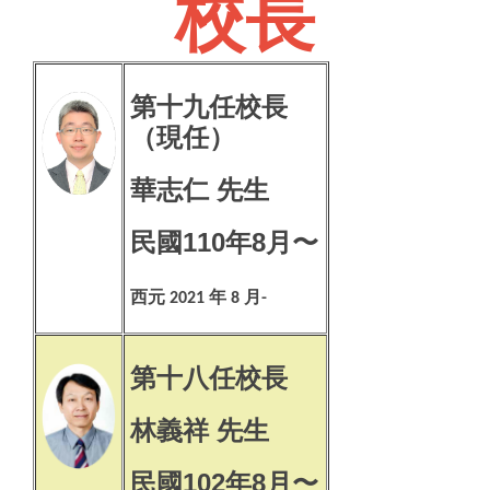
校長
學校願景
處室電話
第十九任校長
校舍配置
（現任）
交通位置
華志仁 先生
規定辦法
民國110年8月〜
西元
年
月
2021
8
-
第十八任校長
林義祥 先生
民國102年8月〜