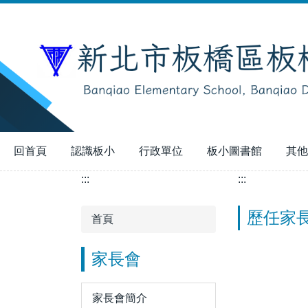
跳
到
主
要
內
容
區
回首頁
認識板小
行政單位
板小圖書館
其他
:::
:::
歷任家
首頁
家長會
家長會簡介