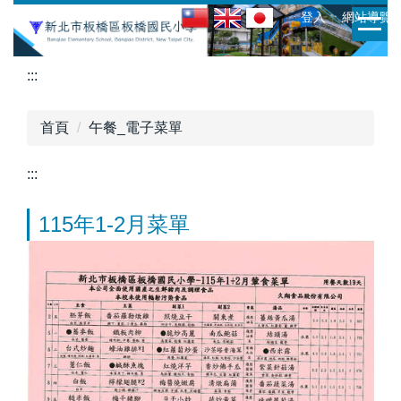
跳
:::
ㆍ登入
ㆍ網站導覽
到
主
:::
要
內
容
首頁
午餐_電子菜單
區
:::
115年1-2月菜單